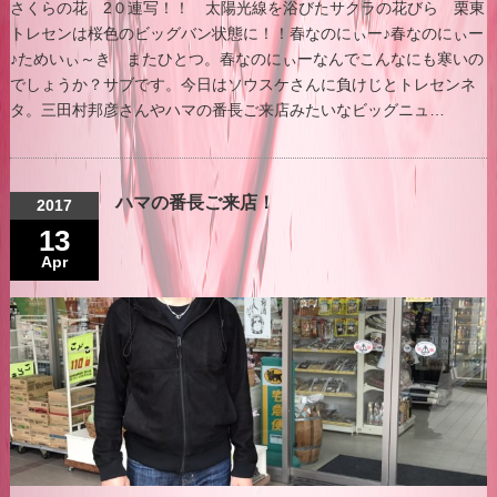
さくらの花 2０連写！！ 太陽光線を浴びたサクラの花びら 栗東
トレセンは桜色のビッグバン状態に！！春なのにぃー♪春なのにぃー
♪ためいぃ～き またひとつ。春なのにぃーなんでこんなにも寒いの
でしょうか？サブです。今日はソウスケさんに負けじとトレセンネ
タ。三田村邦彦さんやハマの番長ご来店みたいなビッグニュ…
ハマの番長ご来店！
2017
13
Apr