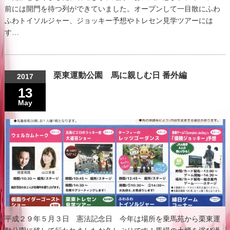
前には開門を待つ列ができていました。オープンして一目散にふわ
ふわトイソルジャー、ジョッキー予想やトレセン見学ツアーには
す…
栗東運動公園 馬に親しむ日 番外編
2017
13
May
平成２９年５月３日 憲法記念日 今年は場所を乗馬苑から栗東運