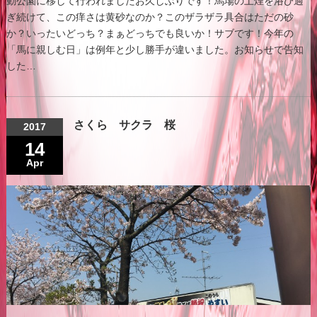
動公園に移して行われましたお久しぶりです！馬場の土煙を浴び過
ぎ続けて、この痒さは黄砂なのか？このザラザラ具合はただの砂
か？いったいどっち？まぁどっちでも良いか！サブです！今年の
「馬に親しむ日」は例年と少し勝手が違いました。お知らせで告知
した…
さくら サクラ 桜
2017
14
Apr