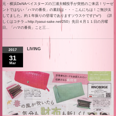
元・横浜DeNAベイスターズの三浦大輔投手が突然のご来店！リーゼ
ントではない「ハマの番長」の素顔は・・・こんにちは！ご無沙汰
してました。約１年振りの登場でありますソウスケです(^o^) （詳
しくはコチラ→http://yasui-sake.net/250）先日４月１１日の月曜
日。「ハマの番長」こと三…
LIVING
2017
31
Mar