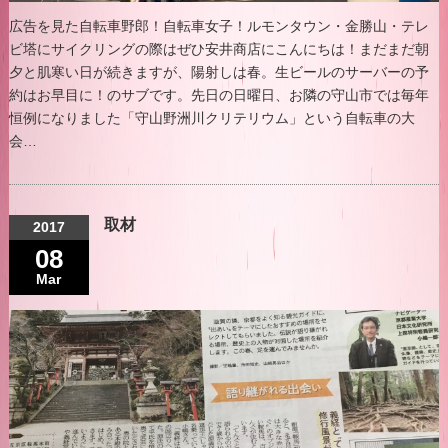
広告を見た自転車野郎！自転車女子！ルモンタウン・金勝山・テレ
ビ塔にサイクリングの際はぜひ安井商店にこんにちは！まだまだ朝
夕と肌寒い日が続きますが、陽射しは春。生ビールのサーバーの予
約はお早目に！のサブです。先日の日曜日、お隣の守山市では毎年
恒例になりました「守山野洲川クリテリウム」という自転車の大
会…
取材
2017
08
Mar