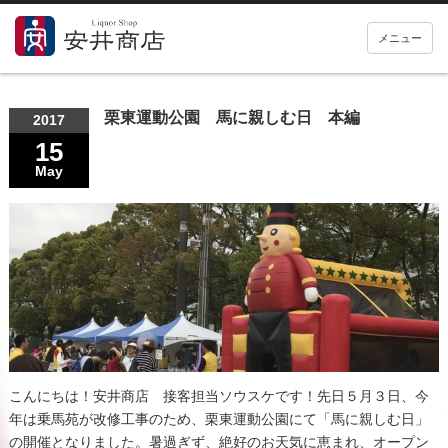
メニュー
栗東運動公園 馬に親しむ日 本編
2017
15
May
こんにちは！安井商店 接客担当ソウスケです！先日５月３日、今
年は乗馬苑が改修工事のため、栗東運動公園にて「馬に親しむ日」
の開催となりました。暑過ぎず、絶好のお天気に恵まれ、オープン