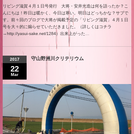
リビング滋賀４月１日号発行 大将・安井光造は何を語ったか？こ
んにちは！昨日は暖かく、今日は寒い。明日はどっちかな？サブで
す。前々回のブログで大将が掲載予定の「リビング滋賀」４月１日
号を大々的に煽らせていただきました。（詳しくはコチラ
→http://yasui-sake.net/1284）出来上がった…
守山野洲川クリテリウム
2017
22
Mar