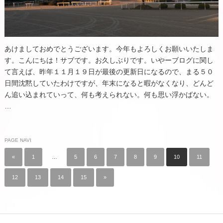
あけましておめでとうございます。今年もよろしくお願いいたしま
す。こんにちは！サブです。お久しぶりです。いやーブログに関し
て言えば、昨年１１月１９日が最後の更新日になるので、まる５０
日間沈黙していたわけですが、年末になると暇がなくなり、どんど
ん追い込まれていって、何も考えられない。何も思い浮かばない。
…
PAGE NAVI
«
1
…
5
6
7
8
9
10
11
12
13
14
15
»