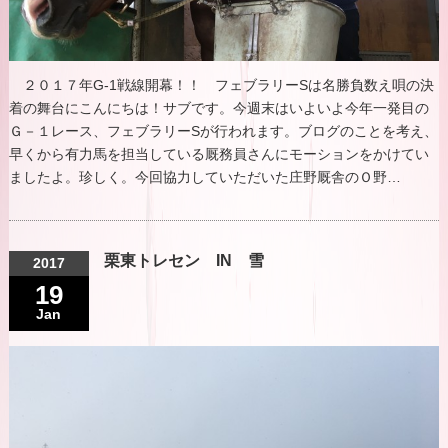
２０１７年G-1戦線開幕！！ フェブラリーSは名勝負数え唄の決
着の舞台にこんにちは！サブです。今週末はいよいよ今年一発目の
Ｇ－１レース、フェブラリーSが行われます。ブログのことを考え、
早くから有力馬を担当している厩務員さんにモーションをかけてい
ましたよ。珍しく。今回協力していただいた庄野厩舎のＯ野…
栗東トレセン IN 雪
2017
19
Jan