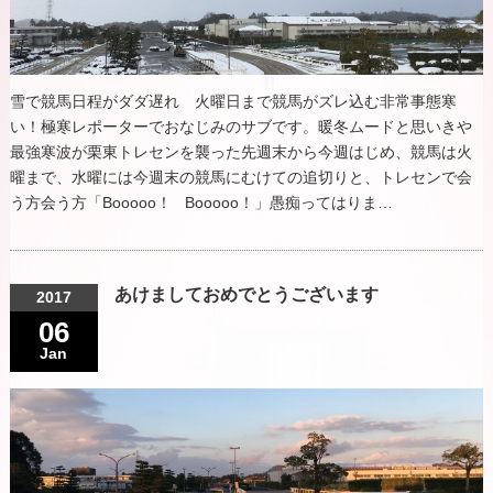
雪で競馬日程がダダ遅れ 火曜日まで競馬がズレ込む非常事態寒
い！極寒レポーターでおなじみのサブです。暖冬ムードと思いきや
最強寒波が栗東トレセンを襲った先週末から今週はじめ、競馬は火
曜まで、水曜には今週末の競馬にむけての追切りと、トレセンで会
う方会う方「Booooo！ Booooo！」愚痴ってはりま…
あけましておめでとうございます
2017
06
Jan