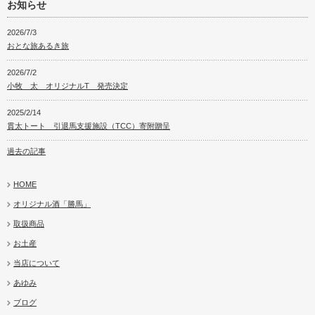
お知らせ
2026/7/3
おとな旅あるき旅
2026/7/2
小牧 太 オリジナルT 発売決定
2025/2/14
貫太トート 引退馬支援施設（TCC）寄附贈呈
過去の記事
HOME
オリジナル酒「勝馬」
取扱商品
お土産
当店について
あゆみ
ブログ