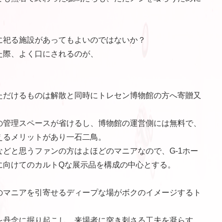
に祀る施設があってもよいのではないか？
た際、よく口にされるのが、
ただけるものは解散と同時にトレセン博物館の方へ寄贈又
の管理スペースが省けるし、博物館の運営側には無料で、
えるメリットがあり一石二鳥。
どと思うファンの方はよほどのマニアなので、G-1ホー
に向けてのカルトQな展示品を構成の中心とする。
のマニアを引寄せるディープな場がボクのイメージするト
を丹念に掘り起こし、来場者に突き刺さる工夫を凝らす。