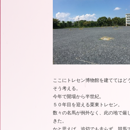
ここにトレセン博物館を建ててはど
そう考える。
今年で開場から半世紀。
５０年目を迎える栗東トレセン。
数々の名馬が例外なく、此の地で厳
きた。
かと思えば、追切でも走らず、競馬