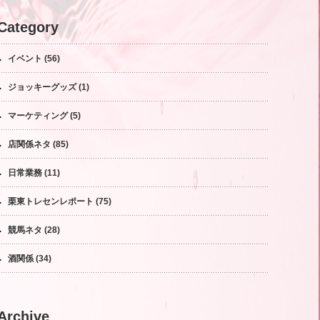
Category
イベント
(56)
ジョッキーグッズ
(1)
マーケティング
(5)
店関係ネタ
(85)
日常業務
(11)
栗東トレセンレポート
(75)
競馬ネタ
(28)
酒関係
(34)
Archive