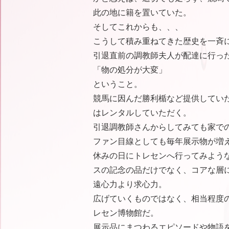
此の地に籍を置いていた。
そしてこれからも、、、
こうして積み重ねてきた歴史を一斉
引退直前の調教師夫人が配達に行っ
「物の処分が大変」
ということ。
競馬に因んだ勝利楯など提供してい
はレンタルしていただく。
引退調教師さんからしてみても家で
ファン目線としても毎年展示物が増
休みの日にトレセンへ行ってみような
スの記念の品だけでなく、コアな層
遠心力より求心力。
広げていくものではなく、相当程度
レセン博物館だ。
展示品にまつわるエピソードや物語