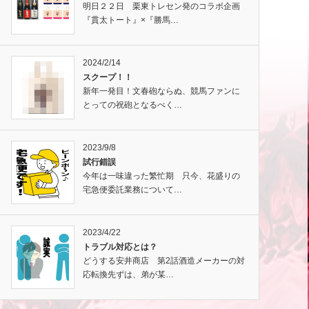
明日２２日 栗東トレセン発のコラボ企画
『貫太トート』×『勝馬…
2024/2/14
スクープ！！
新年一発目！文春砲ならぬ、競馬ファンに
とっての祝砲となるべく…
2023/9/8
試行錯誤
今年は一味違った繁忙期 只今、花盛りの
宅急便委託業務について…
2023/4/22
トラブル対応とは？
どうする安井商店 第2話酒造メーカーの対
応転換先ずは、弟が某…