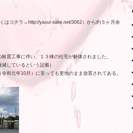
→http://yasui-sake.net/3062）から約５ヶ月余
。
の耐震工事に伴い、１３棟の社宅が解体されました。
激減しているという証拠）
（令和元年10月）に至っても更地のまま放置されてある。