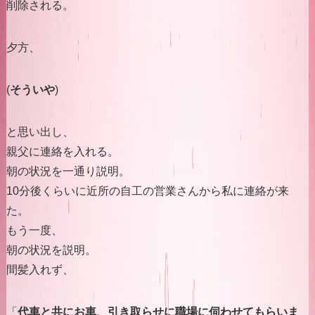
削除される。
夕方、
(
そういや
)
と思い出し、
親父に連絡を入れる。
朝の状況を一通り説明。
10分後くらいに近所の自工の営業さんから私に連絡が来
た。
もう一度、
朝の状況を説明。
間髪入れず、
「
代車と共にお車、引き取らせに職場に伺わせてもらいま