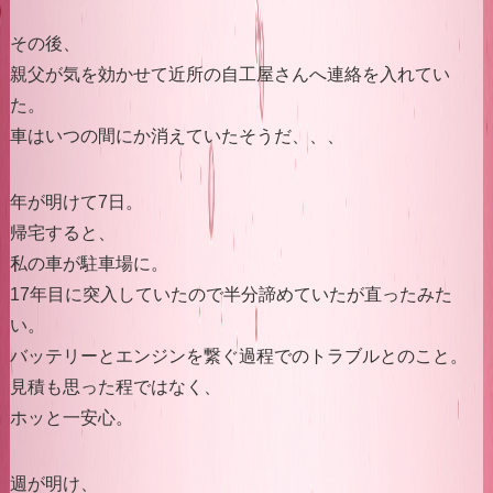
その後、
親父が気を効かせて近所の自工屋さんへ連絡を入れてい
た。
車はいつの間にか消えていたそうだ、、、
年が明けて7日。
帰宅すると、
私の車が駐車場に。
17年目に突入していたので半分諦めていたが直ったみた
い。
バッテリーとエンジンを繋ぐ過程でのトラブルとのこと。
見積も思った程ではなく、
ホッと一安心。
週が明け、