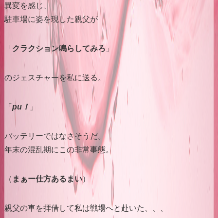
異変を感じ、
駐車場に姿を現した親父が
「
クラクション鳴らしてみろ
」
のジェスチャーを私に送る。
「
pu！
」
バッテリーではなさそうだ。
年末の混乱期にこの非常事態。
（
まぁー仕方あるまい
）
親父の車を拝借して私は戦場へと赴いた、、、