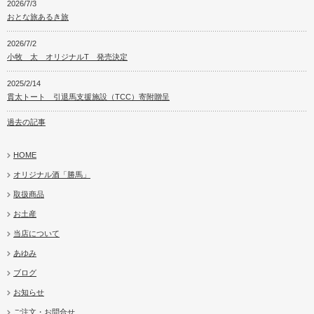
2026/7/3
おとな旅あるき旅
2026/7/2
小牧 太 オリジナルT 発売決定
2025/2/14
貫太トート 引退馬支援施設（TCC）寄附贈呈
過去の記事
HOME
オリジナル酒「勝馬」
取扱商品
お土産
当店について
あゆみ
ブログ
お知らせ
ご注文・お問合せ