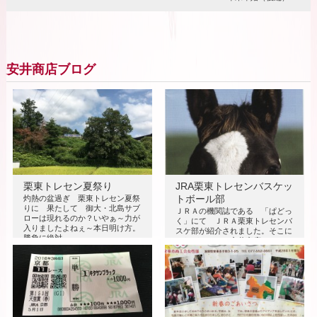
安井商店ブログ
栗東トレセン夏祭り
JRA栗東トレセンバスケッ
トボール部
灼熱の盆過ぎ 栗東トレセン夏祭
りに 果たして 御大・北島サブ
ＪＲＡの機関誌である 「ぱどっ
ローは現れるのか？いやぁ～力が
く」にて ＪＲＡ栗東トレセンバ
入りましたよねぇ～本日明け方。
スケ部が紹介されました。そこに
勝負に絶対…
はなぜか・・・安井商店のワカ
が・・・ こ…