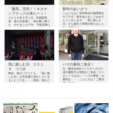
「勝馬」完売！！キタサ
新年のあいさつ
ンブラックが来たーっ！
こんにちは！安井商店の御用聞き
サブです。新年あけましておめで
２０１６年５月１日 京都競馬
とうございます。「馬に親しむ
場 春の天皇賞に 神が舞い降り
日」から随分と時間が経ちました
た やりました(^^)v 予想見事に
が、今年はバ…
的中！うれしいことにキタサンブ
ラック…
馬に親しむ日 ２０１
ハマの番長ご来店！
６ つづき
元・横浜DeNAベイスターズの三
浦大輔投手が突然のご来店！リー
時折、雨がパラつくも 「馬に親
ゼントではない「ハマの番長」の
しむ日」は予定通り進行していき
素顔は・・・こんにちは！ご無沙
ましたつづき・・・時折、雨がパ
汰してま…
ラつく中、「うまゾーン」では乗
馬試乗会な…