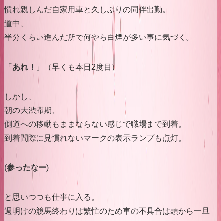
慣れ親しんだ自家用車と久しぶりの同伴出勤。
道中、
半分くらい進んだ所で何やら白煙が多い事に気づく。
「
あれ！
」（早くも本日2度目）
しかし、
朝の大渋滞期、
側道への移動もままならない感じで職場まで到着。
到着間際に見慣れないマークの表示ランプも点灯。
(
参ったなー
)
と思いつつも仕事に入る。
週明けの競馬終わりは繁忙のため車の不具合は頭から一旦