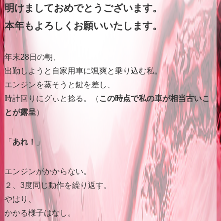
明けましておめでとうございます。
本年もよろしくお願いいたします。
年末28日の朝、
出勤しようと自家用車に颯爽と乗り込む私。
エンジンを蒸そうと鍵を差し、
時計回りにグぃと捻る。（
この時点で私の車が相当古いこ
とが露呈
）
「
あれ！
」
エンジンがかからない。
２、3度同じ動作を繰り返す。
やはり、
かかる様子はなし。