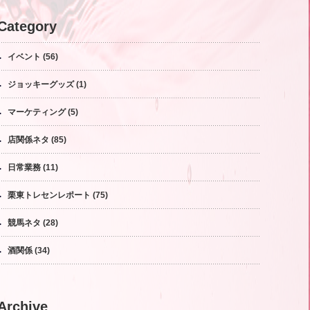
Category
イベント
(56)
ジョッキーグッズ
(1)
マーケティング
(5)
店関係ネタ
(85)
日常業務
(11)
栗東トレセンレポート
(75)
競馬ネタ
(28)
酒関係
(34)
Archive