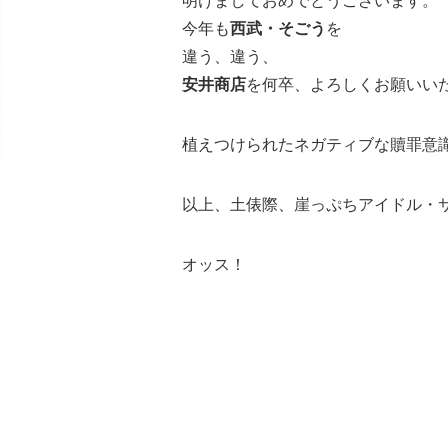
明けましておめでとうございます。
今年も
西武・そごう
を
違う、違う、
安井商店
を何卒、よろしくお願いいたし
植えつけられたネガティブな贖罪意
以上、土俵際、崖っぷちアイドル・
オッス！