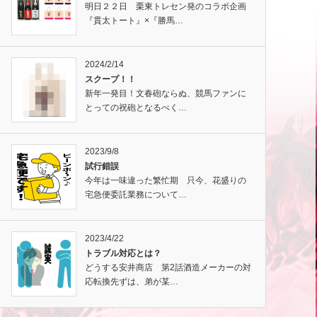
明日２２日 栗東トレセン発のコラボ企画
『貫太トート』×『勝馬…
2024/2/14
スクープ！！
新年一発目！文春砲ならぬ、競馬ファンに
とっての祝砲となるべく…
2023/9/8
試行錯誤
今年は一味違った繁忙期 只今、花盛りの
宅急便委託業務について…
2023/4/22
トラブル対応とは？
どうする安井商店 第2話酒造メーカーの対
応転換先ずは、弟が某…