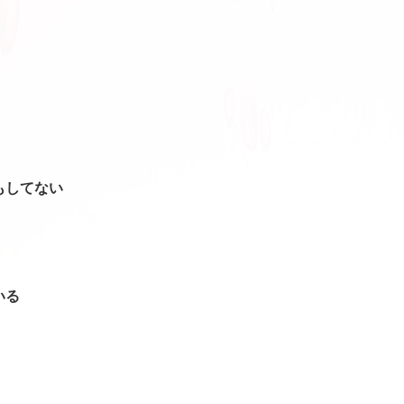
もしてない
いる