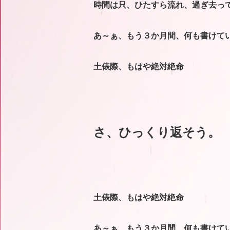
時間は只、ひたすら流れ、過ぎ去っ
あ～ぁ、もう３か月間、何も書けて
土俵際、もはや絶対絶命
さ、ひっくり返そう。
土俵際、もはや絶対絶命
あ～ぁ、もう３か月間、何も書けて